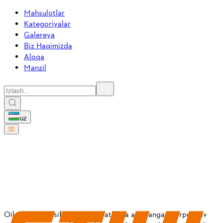
Mahsulotlar
Kategoriyalar
Galereya
Biz Haqimizda
Aloqa
Manzil
uz
Sarf materiallari
0
mahsulotlar
Tanlangan filtrlar bo'yicha mahsulotlar topilmadi
Oilaviy biznes sifatida, qadriyatlarga asoslangan korporativ