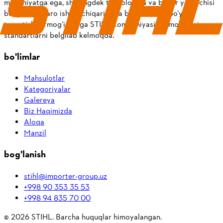
madaniyatga ega, shuningdek texnologiya va bozor yetakchisi
bo‘lgan, xalqaro ishlab chiqarish va butun dunyo bo‘ylab
tarqatish tarmog‘iga ega STIHL kompaniyasi doimo yangi
standartlarni belgilab kelmoqda.
bo'limlar
Mahsulotlar
Kategoriyalar
Galereya
Biz Haqimizda
Aloqa
Manzil
bog'lanish
stihl@importer-group.uz
+998 90 353 35 53
+998 94 835 70 00
©
2026
STIHL.
Barcha huquqlar himoyalangan.