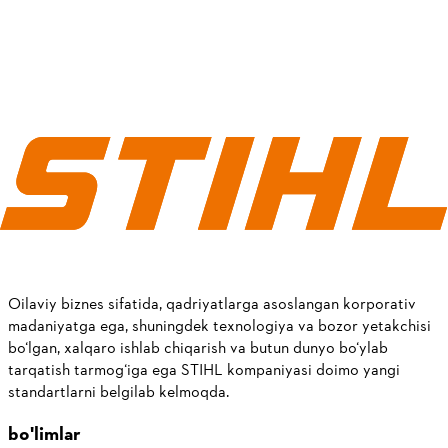
STIHL RT 5097 mini-traktori katta maydonli maysazorlarni
parvarish qilish uchun mo‘ljallangan. Katta o‘t yig‘gichi, kuchli
dvigateli va qulay boshqaruvi bilan samarali ishlashni
ta’minlaydi.
Batafsil ko‘rish
RT 4097 SX
STIHL RT 4097 SX mini-traktori katta maydonli maysazorlarni
samarali parvarish qilish uchun mo‘ljallangan. Yuqori quvvati,
qulay boshqaruvi va barqaror ishlashi bilan ajralib turadi.
Batafsil ko‘rish
Oilaviy biznes sifatida, qadriyatlarga asoslangan korporativ
madaniyatga ega, shuningdek texnologiya va bozor yetakchisi
bo‘lgan, xalqaro ishlab chiqarish va butun dunyo bo‘ylab
tarqatish tarmog‘iga ega STIHL kompaniyasi doimo yangi
standartlarni belgilab kelmoqda.
bo'limlar