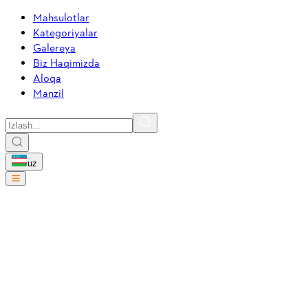
Mahsulotlar
Kategoriyalar
Galereya
Biz Haqimizda
Aloqa
Manzil
uz
Traktorlar
2
mahsulotlar
RT 5097