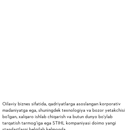
Ma’lumotlar
Xususiyatlar
Oilaviy biznes sifatida, qadriyatlarga asoslangan korporativ
madaniyatga ega, shuningdek texnologiya va bozor yetakchisi
bo‘lgan, xalqaro ishlab chiqarish va butun dunyo bo‘ylab
tarqatish tarmog‘iga ega STIHL kompaniyasi doimo yangi
standartlarni belgilab kelmoqda.