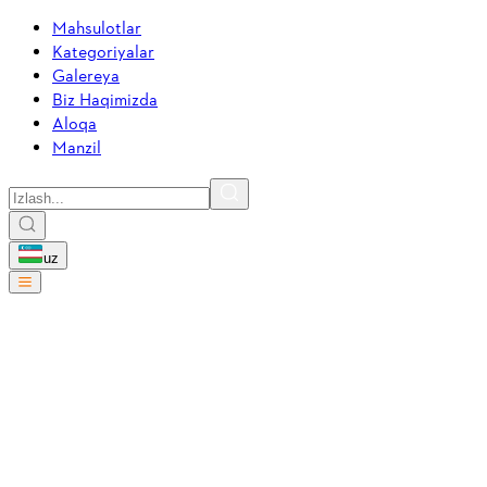
Mahsulotlar
Kategoriyalar
Galereya
Biz Haqimizda
Aloqa
Manzil
uz