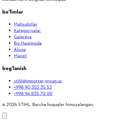
bo'limlar
Mahsulotlar
Kategoriyalar
Galereya
Biz Haqimizda
Aloqa
Manzil
bog'lanish
stihl@importer-group.uz
+998 90 353 35 53
+998 94 835 70 00
©
2026
STIHL.
Barcha huquqlar himoyalangan.